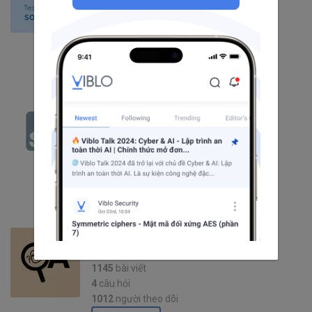
721
bài viết
11
câu hỏi
1900
người theo dõi
Theo dõi
Selenium
90
bài viết
3
câu hỏi
1107
người theo dõi
Theo dõi
QA
1145
bài viết
4
câu hỏi
1012
người theo dõi