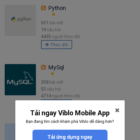
Python
631
bài viết
19
câu hỏi
4435
người theo dõi
Theo dõi
MySql
358
bài viết
55
câu hỏi
4714
người theo dõi
Theo dõi
Tải ngay Viblo Mobile App
Bạn đang tìm cách khám phá Viblo dễ dàng hơn?
Testing
Tải ứng dụng ngay