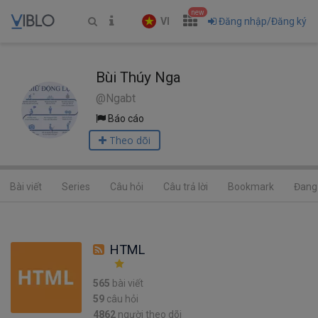
new
VI
Đăng nhập/Đăng ký
Bùi Thúy Nga
@Ngabt
Báo cáo
Theo dõi
Bài viết
Series
Câu hỏi
Câu trả lời
Bookmark
Đang 
HTML
565
bài viết
59
câu hỏi
4862
người theo dõi