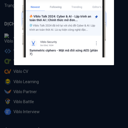
Trạng thái hệ thống
DỊCH VỤ
Viblo
Viblo Code
Viblo CTF
Viblo CV
Viblo Learning
Viblo Partner
Viblo Battle
Viblo Interview