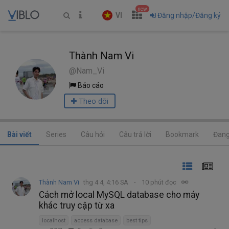
new
VI
Đăng nhập/Đăng ký
Thành Nam Vi
@Nam_Vi
Báo cáo
Theo dõi
Bài viết
Series
Câu hỏi
Câu trả lời
Bookmark
Đang
Thành Nam Vi
thg 4 4, 4:16 SA
10 phút đọc
Cách mở local MySQL database cho máy
khác truy cập từ xa
localhost
access database
best tips