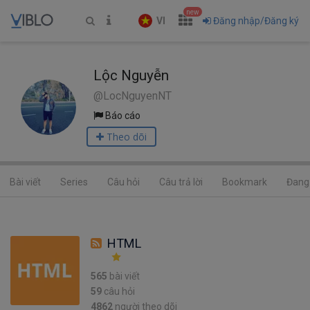
new
VI
Đăng nhập/Đăng ký
Lộc Nguyễn
@LocNguyenNT
Báo cáo
Theo dõi
Bài viết
Series
Câu hỏi
Câu trả lời
Bookmark
Đang 
HTML
565
bài viết
59
câu hỏi
4862
người theo dõi