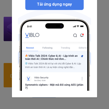
Theo dõi
Tải ứng dụng ngay
Bootstrap
53
bài viết
7
câu hỏi
4220
người theo dõi
Theo dõi
Drupal
20
bài viết
2
câu hỏi
300
người theo dõi
Theo dõi