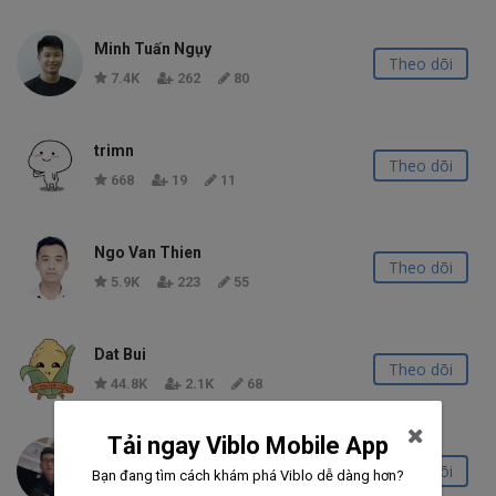
Minh Tuấn Ngụy
Theo dõi
7.4K
262
80
trimn
Theo dõi
668
19
11
Ngo Van Thien
Theo dõi
5.9K
223
55
Dat Bui
Theo dõi
44.8K
2.1K
68
Tải ngay Viblo Mobile App
Hoàng Đinh
Theo dõi
Bạn đang tìm cách khám phá Viblo dễ dàng hơn?
8.0K
248
43