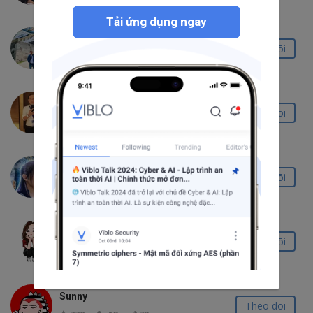
Tải ứng dụng ngay
NGUYỄN ANH TUẤN
Theo dõi
27.4K
753
408
Trịnh Quốc Việt
Theo dõi
31.0K
1.2K
51
Hàn Lập Đạo tổ
Theo dõi
834
36
7
Michelle Nguyen
Theo dõi
1.1K
47
43
Sunny
Theo dõi