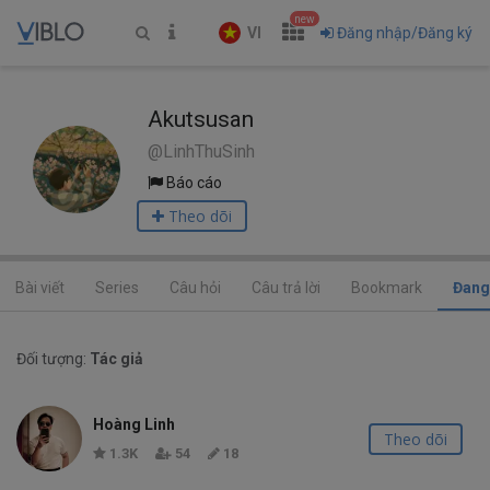
new
VI
Đăng nhập/Đăng ký
Akutsusan
@LinhThuSinh
Báo cáo
Theo dõi
Bài viết
Series
Câu hỏi
Câu trả lời
Bookmark
Đang
Đối tượng:
Tác giả
Hoàng Linh
Theo dõi
1.3K
54
18