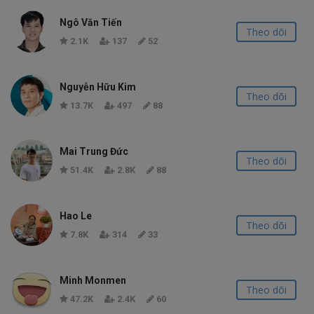
Ngô Văn Tiến
Theo dõi
2.1K
137
52
Nguyễn Hữu Kim
Theo dõi
13.7K
497
88
Mai Trung Đức
Theo dõi
51.4K
2.8K
88
Hao Le
Theo dõi
7.8K
314
33
Minh Monmen
Theo dõi
47.2K
2.4K
60