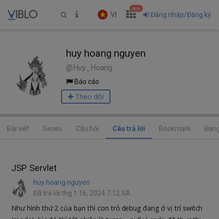
new
VI
Đăng nhập/Đăng ký
huy hoang nguyen
@Huy_Hoang
Báo cáo
Theo dõi
Bài viết
Series
Câu hỏi
Câu trả lời
Bookmark
Đang
JSP Servlet
huy hoang nguyen
Đã trả lời thg 1 16, 2024 7:12 SA
Như hình thứ 2 của bạn thì con trỏ debug đang ở vị trí switch