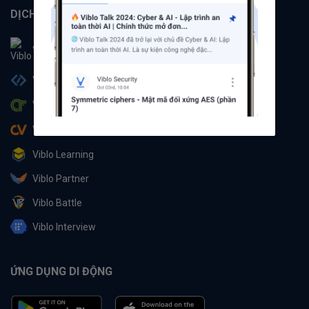
DỊCH VỤ
Viblo
Viblo Code
Viblo CTF
Viblo CV
Viblo Learning
Viblo Partner
Viblo Battle
Viblo Interview
ỨNG DỤNG DI ĐỘNG