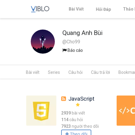
Bài Viết
Thảo 
Hỏi Đáp
Quang Anh Bùi
@Cho99
Báo cáo
Bài viết
Series
Câu hỏi
Câu trả lời
Bookma
JavaScript
2939
bài viết
114
câu hỏi
7923
người theo dõi
Theo dõi