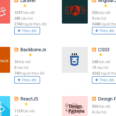
Laravel
Angular
1397
bài viết
300
bài viết
285
câu hỏi
9
câu hỏi
2760
người theo dõi
3688
người the
Theo dõi
Theo dõi
BackboneJs
CSS3
10
bài viết
248
bài viết
0
câu hỏi
19
câu hỏi
740
người theo dõi
4242
người the
Theo dõi
Theo dõi
ReactJS
Design P
350
bài viết
1129
bài viết
4
câu hỏi