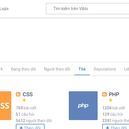
Luận
rk
Đang theo dõi
Người theo dõi
Thẻ
Reputations
Li
CSS
PHP
769
bài viết
1204
bài viết
51
câu hỏi
129
câu hỏi
5612
người theo dõi
3391
người the
Theo dõi
Theo dõi