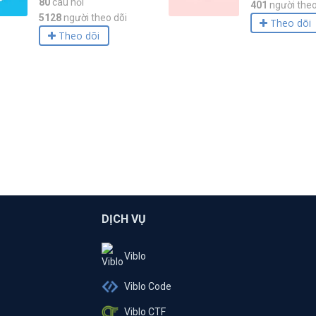
80
câu hỏi
401
người theo
5128
người theo dõi
Theo dõi
Theo dõi
DỊCH VỤ
Viblo
Viblo Code
Viblo CTF