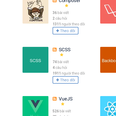
Composer
36
bài viết
2
câu hỏi
1311
người theo dõi
Theo dõi
SCSS
74
bài viết
4
câu hỏi
1911
người theo dõi
Theo dõi
VueJS
526
bài viết