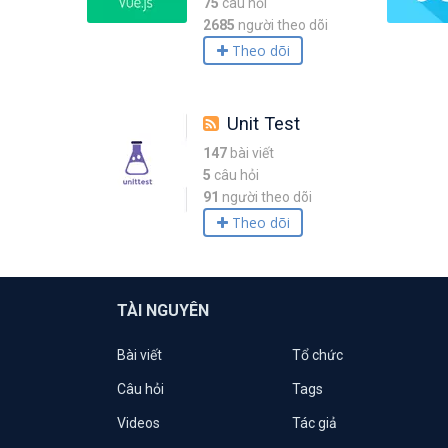
75
câu hỏi
2685
người theo dõi
Theo dõi
Unit Test
147
bài viết
5
câu hỏi
91
người theo dõi
Theo dõi
TÀI NGUYÊN
Bài viết
Tổ chức
Câu hỏi
Tags
Videos
Tác giả