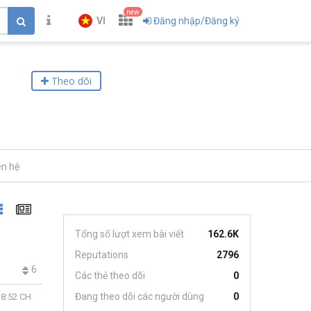
new
VI
Đăng nhập/Đăng ký
Theo dõi
ên hệ
Tổng số lượt xem bài viết
162.6K
Reputations
2796
6
Các thẻ theo dõi
0
Đang theo dõi các người dùng
0
 8:52 CH