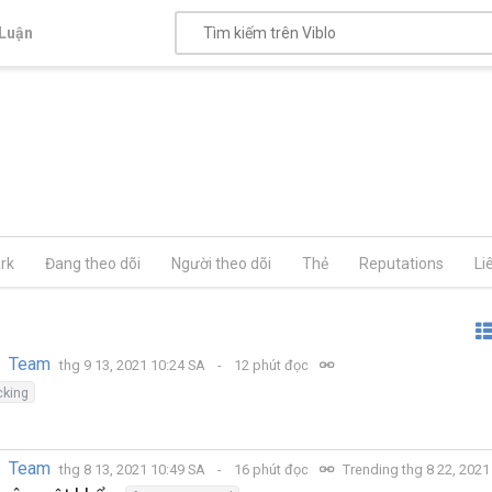
Luận
rk
Đang theo dõi
Người theo dõi
Thẻ
Reputations
Li
y Team
thg 9 13, 2021 10:24 SA
12 phút đọc
cking
y Team
thg 8 13, 2021 10:49 SA
16 phút đọc
Trending thg 8 22, 2021