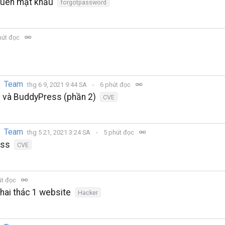
 quên mật khẩu
forgotpassword
hút đọc
y Team
thg 6 9, 2021 9:44 SA
6 phút đọc
 và BuddyPress (phần 2)
CVE
y Team
thg 5 21, 2021 3:24 SA
5 phút đọc
ess
CVE
út đọc
hai thác 1 website
Hacker