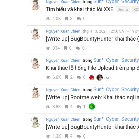
Sun* Cyber Securit
Nguyen Xuan Chien
trong
Tìm hiểu và khai thác lỗi XXE
Demo
XX
4.0K
3
0
Nguyen Xuan Chien
thg 4 13, 2021 12:50 SA
9 p
[Write up] BugBountyHunter khai thác 
334
0
0
Sun* Cyber Securit
Nguyen Xuan Chien
trong
Khai thác lỗ hổng File Upload trên php 
6.6K
2
6
+3
Sun* Cyber Securit
Nguyen Xuan Chien
trong
[Write up] Rootme web: Khai thác sql i
8.8K
4
1
Sun* Cyber Securit
Nguyen Xuan Chien
trong
[Write up] BugBountyHunter khai thác 
1.3K
4
0