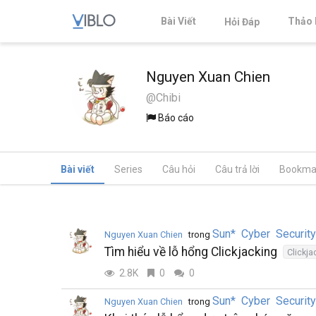
Bài Viết
Thảo 
Hỏi Đáp
Nguyen Xuan Chien
@Chibi
Báo cáo
Bài viết
Series
Câu hỏi
Câu trả lời
Bookma
Sun* Cyber Securit
Nguyen Xuan Chien
trong
Tìm hiểu về lỗ hổng Clickjacking
Clickja
2.8K
0
0
Sun* Cyber Securit
Nguyen Xuan Chien
trong