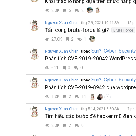
Khai thác lỗ hổng dựa trên chức năng
2.3K
5
2
Nguyen Xuan Chien
thg 7 9, 2021 10:11 SA
12 p
Tấn công brute-force là gì?
Brute Force
27.0K
2
1
Sun* Cyber Securit
Nguyen Xuan Chien
trong
Phân tích CVE-2019-20042 WordPress
611
0
0
Sun* Cyber Securit
Nguyen Xuan Chien
trong
Phân tích CVE-2019-8942 của wordpr
1.3K
2
11
+1
Nguyen Xuan Chien
thg 5 14, 2021 5:50 SA
7 ph
Tìm hiểu các bước để hacker mũ đen k
2.3K
2
0