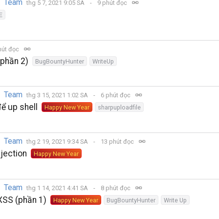
y Team
thg 5 7, 2021 9:05 SA
9 phút đọc
E
hút đọc
(phần 2)
BugBountyHunter
WriteUp
y Team
thg 3 15, 2021 1:02 SA
6 phút đọc
để up shell
Happy New Year
sharpuploadfile
y Team
thg 2 19, 2021 9:34 SA
13 phút đọc
njection
Happy New Year
y Team
thg 1 14, 2021 4:41 SA
8 phút đọc
XSS (phần 1)
Happy New Year
BugBountyHunter
Write Up