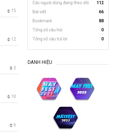
Các người dùng đang theo dõi
112
15
Bài viết
66
Bookmark
88
Tổng số câu hỏi
0
Tổng số câu trả lời
0
12
DANH HIỆU
2
10
6