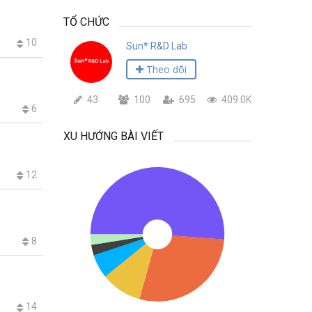
TỔ CHỨC
10
Sun* R&D Lab
Theo dõi
43
100
695
409.0K
6
XU HƯỚNG BÀI VIẾT
12
8
14