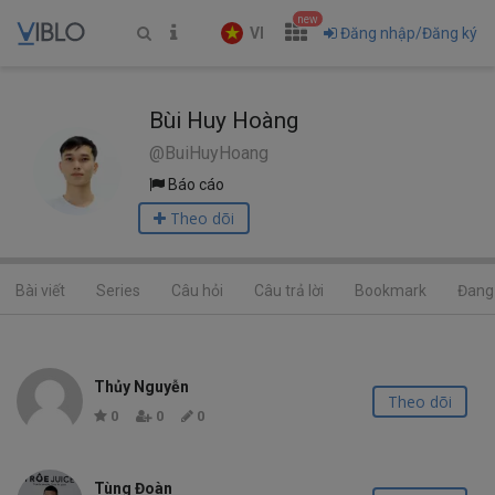
new
VI
Đăng nhập/Đăng ký
Bùi Huy Hoàng
@BuiHuyHoang
Báo cáo
Theo dõi
Bài viết
Series
Câu hỏi
Câu trả lời
Bookmark
Đang 
Thủy Nguyễn
Theo dõi
0
0
0
Tùng Đoàn