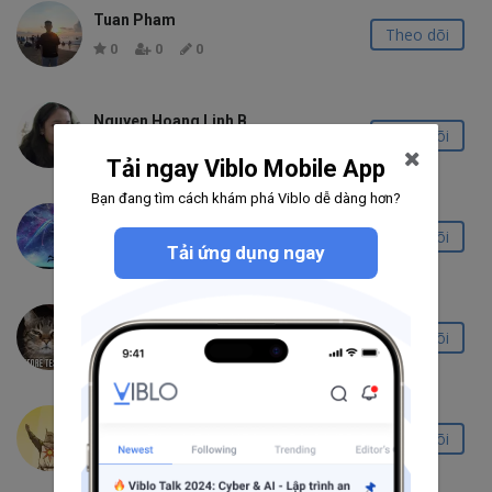
Tuan Pham
Theo dõi
0
0
0
Nguyen Hoang Linh B
Theo dõi
567
27
9
Tải ngay Viblo Mobile App
Bạn đang tìm cách khám phá Viblo dễ dàng hơn?
Phan Văn Hinh
Theo dõi
Tải ứng dụng ngay
0
0
0
BN
Theo dõi
14
2
0
Chúi
Theo dõi
199
5
5