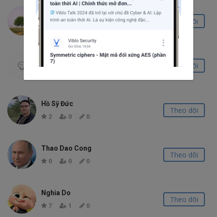
Quang Bình Lưu
Theo dõi
0
0
0
Nguyen Duong
Theo dõi
0
0
0
Hồ Sỹ Đức
Theo dõi
2
0
0
Thao Dao Cong
Theo dõi
0
0
0
Nghia Do
Theo dõi
7
1
0