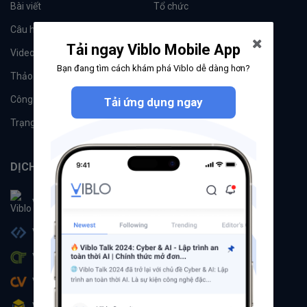
Bài viết
Tổ chức
Câu hỏi
Tags
Tải ngay Viblo Mobile App
Videos
Tác giả
Bạn đang tìm cách khám phá Viblo dễ dàng hơn?
Thảo luận
Đề xuất hệ thống
Công cụ
Machine Learning
Tải ứng dụng ngay
Trạng thái hệ thống
DỊCH VỤ
Viblo
Viblo Code
Viblo CTF
Viblo CV
Viblo Learning