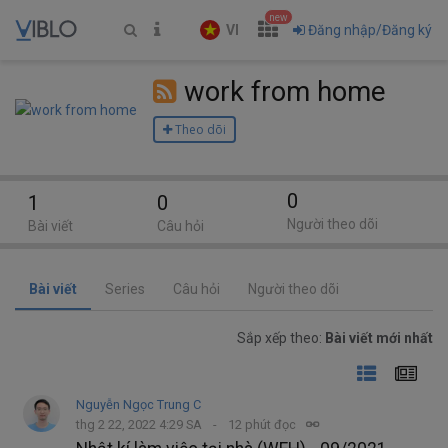
new
VI
Đăng nhập/Đăng ký
work from home
Theo dõi
0
1
0
Người theo dõi
Bài viết
Câu hỏi
Bài viết
Series
Câu hỏi
Người theo dõi
Sắp xếp theo:
Bài viết mới nhất
Nguyễn Ngọc Trung C
thg 2 22, 2022 4:29 SA
12 phút đọc