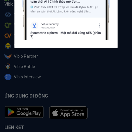
Viblo
Viblo Code
Viblo CTF
Viblo CV
Viblo Learning
Viblo Partner
Viblo Battle
Viblo Interview
ỨNG DỤNG DI ĐỘNG
LIÊN KẾT