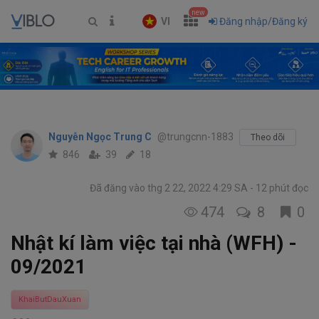
new
VI
Đăng nhập/Đăng ký
Nguyễn Ngọc Trung C
@trungcnn-1883
Theo dõi
846
39
18
Đã đăng vào thg 2 22, 2022 4:29 SA
12 phút đọc
474
8
0
Nhật kí làm việc tại nhà (WFH) -
09/2021
KhaiButDauXuan