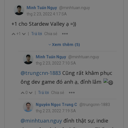
Minh Tuấn Ngụy
@minhtuan.nguy
thg 2 23, 2022 4:17 SA
+1 cho Stardew Valley ạ =))
+1
|
Trả lời
Chia sẻ
Xem thêm (5)
Minh Tuấn Ngụy
@minhtuan.nguy
thg 2 23, 2022 7:10 SA
@trungcnn-1883
Cũng rất khâm phục
ông dev game đó anh ạ, đỉnh lắm
0
|
Trả lời
Chia sẻ
Nguyễn Ngọc Trung C
@trungcnn-1883
thg 2 23, 2022 7:19 SA
@minhtuan.nguy
đỉnh thật sự, indie