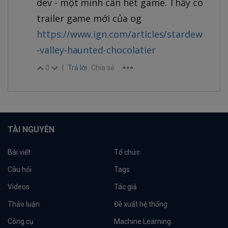
dev - một mình cân hết game. Thấy có
trailer game mới của og
https://www.ign.com/articles/stardew
-valley-haunted-chocolatier
0
|
Trả lời
Chia sẻ
TÀI NGUYÊN
Bài viết
Tổ chức
Câu hỏi
Tags
Videos
Tác giả
Thảo luận
Đề xuất hệ thống
Công cụ
Machine Learning