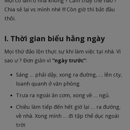
Mọi có làm ở nhà không ? Cảm thấy thế nào ?
Chia sẻ lại vs mình nhé !!! Còn giờ thì bắt đầu
thôi.
I. Thời gian biểu hằng ngày
Mọi thứ đảo lộn thực sự khi làm việc tại nhà. Vì
sao ư ? Đơn giản vì
“ngày trước”
:
Sáng … phải dậy, xong ra đường, … lên cty,
loanh quanh ở văn phòng.
Trưa ra ngoài ăn cơm, xong về … ngủ.
Chiều làm tiếp đến hết giờ lại … ra đường,
về nhà. Xong mình … đi tập thể dục ngoài
trời