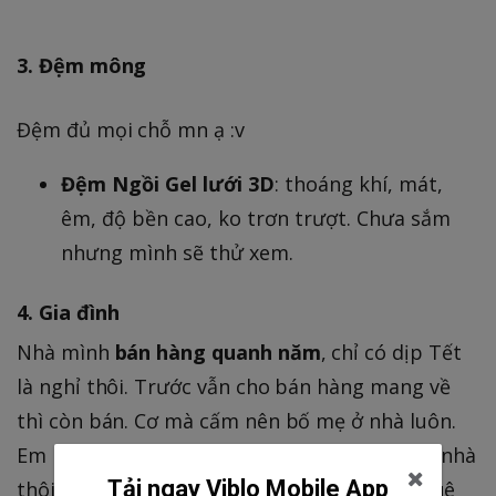
3. Đệm mông
Đệm đủ mọi chỗ mn ạ :v
Đệm Ngồi Gel lưới 3D
: thoáng khí, mát,
êm, độ bền cao, ko trơn trượt. Chưa sắm
nhưng mình sẽ thử xem.
4. Gia đình
Nhà mình
bán hàng quanh năm
, chỉ có dịp Tết
là nghỉ thôi. Trước vẫn cho bán hàng mang về
thì còn bán. Cơ mà cấm nên bố mẹ ở nhà luôn.
Em mình thì học online suốt. Loanh quanh ở nhà
Tải ngay Viblo Mobile App
thôi, lúc nào cần đi chợ thì đi, không có về quê