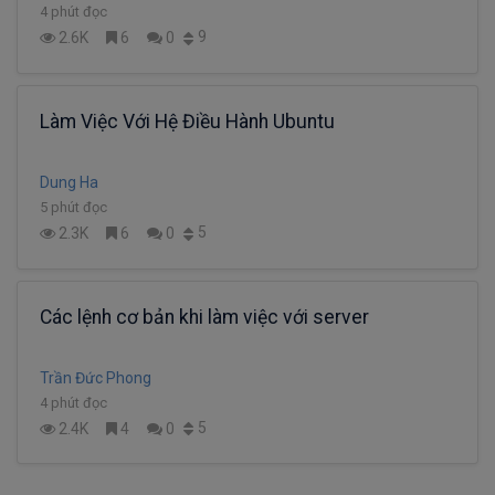
4 phút đọc
9
2.6K
6
0
Làm Việc Với Hệ Điều Hành Ubuntu
Dung Ha
5 phút đọc
5
2.3K
6
0
Các lệnh cơ bản khi làm việc với server
Trần Đức Phong
4 phút đọc
5
2.4K
4
0