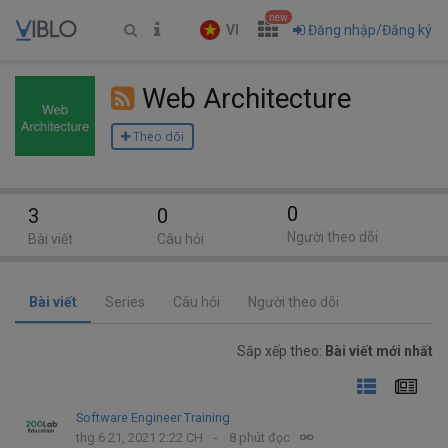
new
VI
Đăng nhập/Đăng ký
Web Architecture
Theo dõi
0
3
0
Người theo dõi
Bài viết
Câu hỏi
Bài viết
Series
Câu hỏi
Người theo dõi
Sắp xếp theo:
Bài viết mới nhất
Software Engineer Training
thg 6 21, 2021 2:22 CH
8 phút đọc