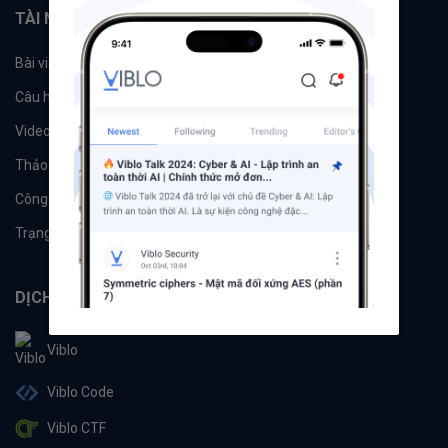
TÀI NGUYÊN
Bài viết
Tổ chức
Câu hỏi
Tags
Videos
Tác giả
Thảo luận
Đề xuất hệ thống
Công cụ
Machine Learning
Trạng thái hệ thống
DỊCH VỤ
Viblo
Viblo Code
Viblo CTF