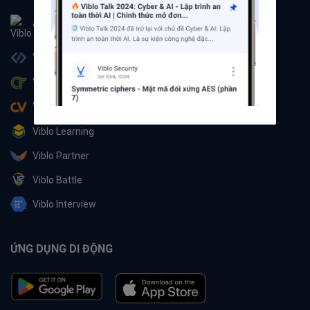
Viblo
Viblo Code
Viblo CTF
Viblo CV
Viblo Learning
Viblo Partner
Viblo Battle
Viblo Interview
ỨNG DỤNG DI ĐỘNG