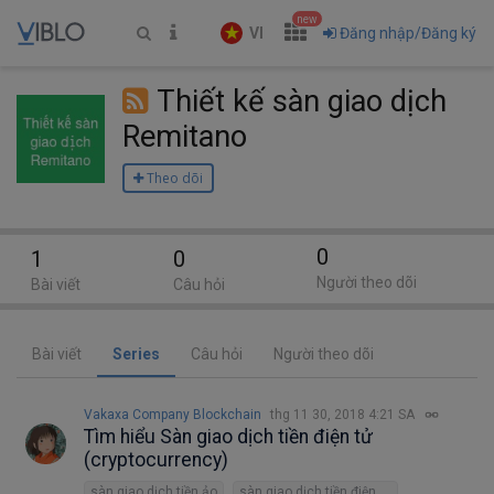
new
VI
Đăng nhập/Đăng ký
Thiết kế sàn giao dịch
Remitano
Theo dõi
0
1
0
Người theo dõi
Bài viết
Câu hỏi
Bài viết
Series
Câu hỏi
Người theo dõi
Vakaxa Company Blockchain
thg 11 30, 2018 4:21 SA
Tìm hiểu Sàn giao dịch tiền điện tử
(cryptocurrency)
sàn giao dịch tiền ảo
sàn giao dịch tiền điện tử Remitano