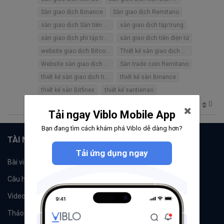
Sàn giao dịch Binance
Sàn giao dịch Remitano
sàn giao dịch Sàn tiền ảo (santienao)
sàn giao dịch tập trung
sàn giao dịch phi tập trung
sàn giao dịch tiền điện tử
website giao dịch Bitcoin
Thiết kế sàn giao dịch Remitano
Website sàn giao dịch Remitano
Sàn trade coin Remitano
thiết kế sàn giao dịch tiền ảo
thiết kế sàn Binance
thiết kế sàn Bitfinex
thiết kế santienao
0
251
2
0
4
Tải ngay Viblo Mobile App
Bạn đang tìm cách khám phá Viblo dễ dàng hơn?
TÀI NGUYÊN
Tải ứng dụng ngay
Bài viết
Tổ chức
Câu hỏi
Tags
Videos
Tác giả
Thảo luận
Đề xuất hệ thống