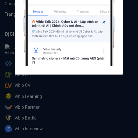
Công cụ
Machine Learning
Trạng thái hệ thống
DỊCH VỤ
Viblo
Viblo Code
Viblo CTF
Viblo CV
Viblo Learning
Viblo Partner
Viblo Battle
Viblo Interview