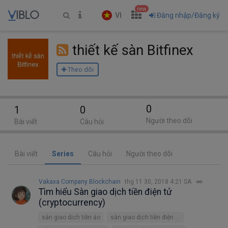
new
VI
Đăng nhập/Đăng ký
thiết kế sàn Bitfinex
Theo dõi
0
1
0
Người theo dõi
Bài viết
Câu hỏi
Bài viết
Series
Câu hỏi
Người theo dõi
Vakaxa Company Blockchain
thg 11 30, 2018 4:21 SA
Tìm hiểu Sàn giao dịch tiền điện tử
(cryptocurrency)
sàn giao dịch tiền ảo
sàn giao dịch tiền điện tử Remitano