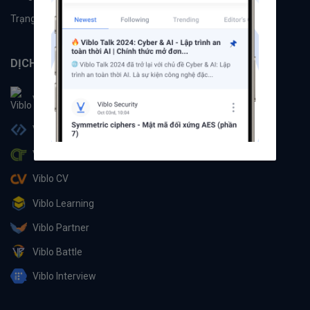
Trạng thái hệ thống
DỊCH VỤ
Viblo
Viblo Code
Viblo CTF
Viblo CV
Viblo Learning
Viblo Partner
Viblo Battle
Viblo Interview