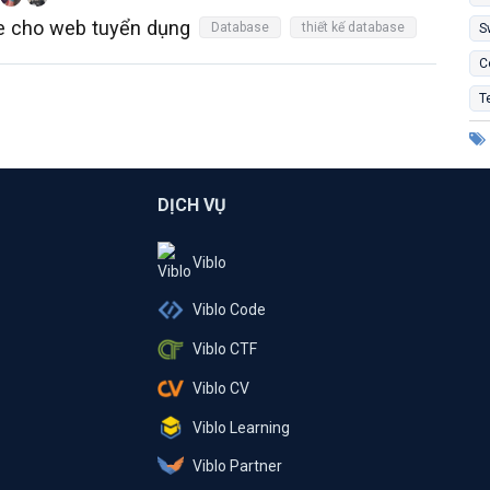
e cho web tuyển dụng
Database
thiết kế database
S
C
T
DỊCH VỤ
Viblo
Viblo Code
Viblo CTF
Viblo CV
Viblo Learning
Viblo Partner