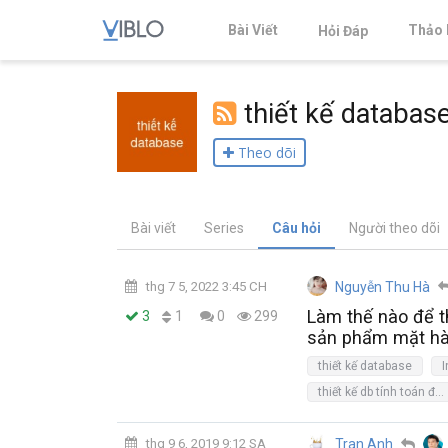
Bài Viết
Thảo 
Hỏi Đáp
thiết kế databas
Theo dõi
Bài viết
Series
Câu hỏi
Người theo dõi
thg 7 5, 2022 3:45 CH
Nguyễn Thu Hà
Làm thế nào để t
1
3
0
299
sản phẩm mặt h
thiết kế database
thiết kế db tính toán động
thg 9 6, 2019 9:12 SA
Tran Anh