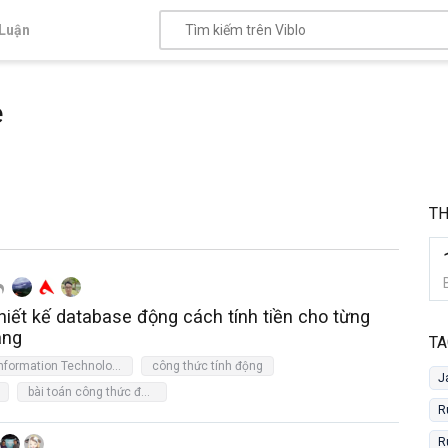
Luận
e
TH
hiết kế database động cách tính tiền cho từng
àng
TA
Information Technology
công thức tính động
J
bài toán công thức động
R
R