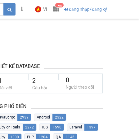
new
VI
Đăng nhập/Đăng ký
IẾT KẾ DATABASE
0
1
2
Người theo dõi
Bài viết
Câu hỏi
G PHỔ BIẾN
avaScript
2939
Android
2322
uby on Rails
2272
iOS
1590
Laravel
1397
uby
1300
PHP
1204
QA
1145