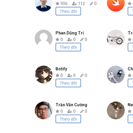
936
112
0
Theo dõi
Phan Dũng Trí
Tr
0
0
0
Theo dõi
Botify
Ch
0
0
0
Theo dõi
Trần Văn Cường
Ne
0
0
0
Theo dõi