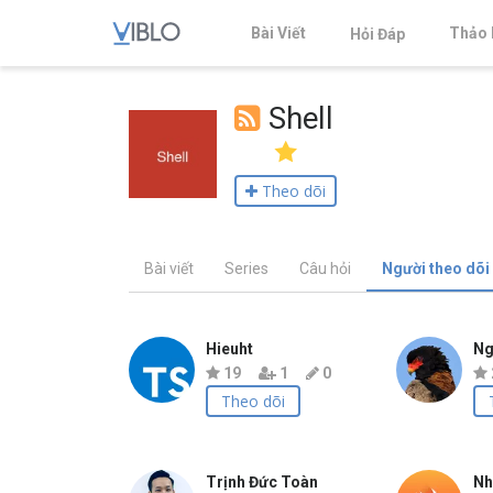
Bài Viết
Thảo 
Hỏi Đáp
Shell
Theo dõi
Bài viết
Series
Câu hỏi
Người theo dõi
Hieuht
Ng
19
1
0
Theo dõi
Trịnh Đức Toàn
Nh