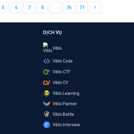
5
6
7
8
...
76
77
DỊCH VỤ
Viblo
Viblo Code
Viblo CTF
Viblo CV
Viblo Learning
Viblo Partner
Viblo Battle
Viblo Interview