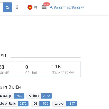
new
VI
Đăng nhập/Đăng ký
HELL
1.1K
58
0
Người theo dõi
Bài viết
Câu hỏi
G PHỔ BIẾN
avaScript
2939
Android
2322
uby on Rails
2272
iOS
1590
Laravel
1397