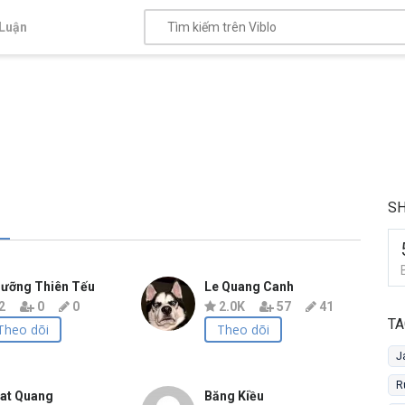
Luận
S
ưỡng Thiên Tếu
Le Quang Canh
2
0
0
2.0K
57
41
TA
Theo dõi
Theo dõi
J
R
at Quang
Băng Kiều