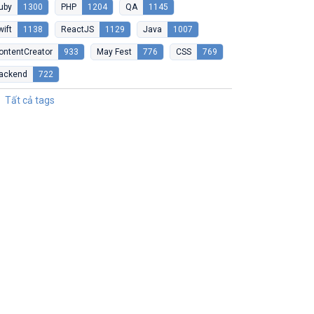
uby
1300
PHP
1204
QA
1145
wift
1138
ReactJS
1129
Java
1007
ontentCreator
933
May Fest
776
CSS
769
ackend
722
Tất cả tags