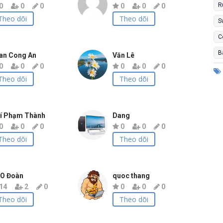
R
0
0
0
0
0
0
Theo dõi
Theo dõi
S
C
B
an Cong An
Văn Lê
0
0
0
0
0
0
Theo dõi
Theo dõi
í Phạm Thành
Dang
0
0
0
0
0
0
Theo dõi
Theo dõi
O Đoàn
quoc thang
14
2
0
0
0
0
Theo dõi
Theo dõi