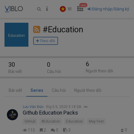
new
VI
Đăng nhập/Đăng ký
#Education
Theo dõi
6
30
0
Người theo dõi
Bài viết
Câu hỏi
Bài viết
Series
Câu hỏi
Người theo dõi
Lưu Văn Đức
thg 5 5, 2020 5:18 SA
Github Education Packs
GitHub
#Education
Education
May Fest
0
115
2
0
3