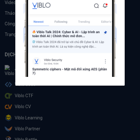
Videos
Tác giả
Thảo luận
Đề xuất hệ thống
Công cụ
Machine Learning
Trạng thái hệ thống
DỊCH VỤ
Viblo
Viblo Code
Viblo CTF
Viblo CV
Viblo Learning
Viblo Partner
Viblo Battle