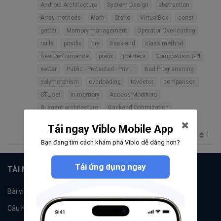
Android Architecture
System Design
abstraction
Array methods
Math
Static
VirtualBox
const
getter
Memory management
Operator Overloading
raiils
postfix
dry
Back-end
class method
BestPerformance
prefix
Pointers
Composition API
setter
Public - Protected - Private
Bad Programming
polymorphism
overloading
tsvector
comparison
STL set
In-memory
Access Modifiers
AI agent architecture
Backend Optimization
AI Security
agent loop
Tải ngay Viblo Mobile App
1
103
1
0
40
Bạn đang tìm cách khám phá Viblo dễ dàng hơn?
Tải ứng dụng ngay
TÀI NGUYÊN
Bài viết
Tổ chức
Câu hỏi
Tags