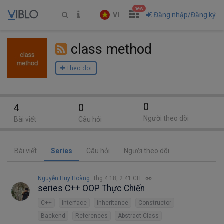
new
VI
Đăng nhập/Đăng ký
class method
Theo dõi
0
4
0
Người theo dõi
Bài viết
Câu hỏi
Bài viết
Series
Câu hỏi
Người theo dõi
Nguyễn Huy Hoàng
thg 4 18, 2:41 CH
series C++ OOP Thực Chiến
C++
Interface
Inheritance
Constructor
Backend
References
Abstract Class