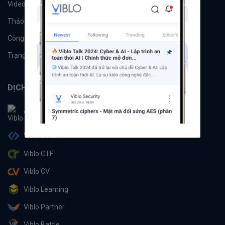
Videos
Tác giả
Thảo luận
Đề xuất hệ thống
Công cụ
Machine Learning
Trạng thái hệ thống
DỊCH VỤ
Viblo
Viblo Code
Viblo CTF
Viblo CV
Viblo Learning
Viblo Partner
Viblo Battle