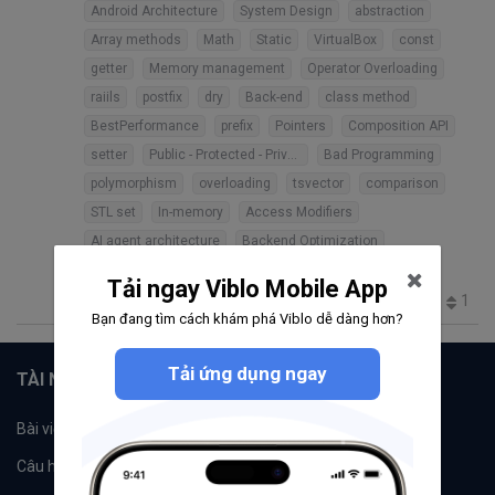
Android Architecture
System Design
abstraction
Array methods
Math
Static
VirtualBox
const
getter
Memory management
Operator Overloading
raiils
postfix
dry
Back-end
class method
BestPerformance
prefix
Pointers
Composition API
setter
Public - Protected - Private
Bad Programming
polymorphism
overloading
tsvector
comparison
STL set
In-memory
Access Modifiers
AI agent architecture
Backend Optimization
AI Security
agent loop
Tải ngay Viblo Mobile App
1
103
1
0
40
Bạn đang tìm cách khám phá Viblo dễ dàng hơn?
Tải ứng dụng ngay
TÀI NGUYÊN
Bài viết
Tổ chức
Câu hỏi
Tags