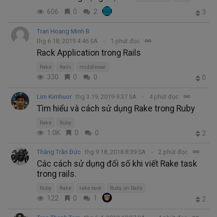
606
0
2
3
Tran Hoang Minh B
thg 6 18, 2019 4:46 SA
1 phút đọc
Rack Application trong Rails
Rake
Rails
middlewar
330
0
0
0
Lim Kimhuor
thg 3 19, 2019 9:37 SA
4 phút đọc
Tìm hiểu và cách sử dụng Rake trong Ruby
Rake
Ruby
1.0K
0
0
2
Thắng Trần Đức
thg 9 18, 2018 8:39 SA
2 phút đọc
Các cách sử dụng đối số khi viết Rake task
trong rails.
Ruby
Rake
rake task
Ruby on Rails
122
0
1
2