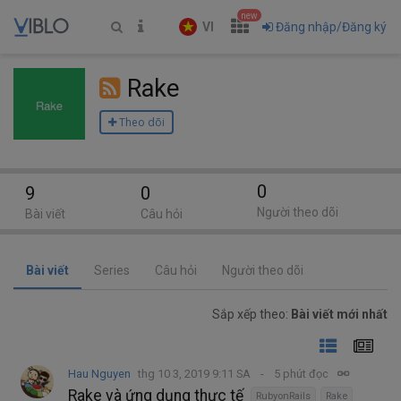
new
VI
Đăng nhập/Đăng ký
Rake
Theo dõi
0
9
0
Người theo dõi
Bài viết
Câu hỏi
Bài viết
Series
Câu hỏi
Người theo dõi
Sắp xếp theo:
Bài viết mới nhất
Hau Nguyen
thg 10 3, 2019 9:11 SA
5 phút đọc
Rake và ứng dụng thực tế
RubyonRails
Rake