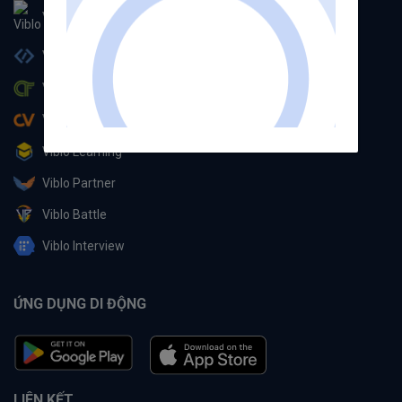
Viblo
Viblo Code
Viblo CTF
Viblo CV
Viblo Learning
Viblo Partner
Viblo Battle
Viblo Interview
ỨNG DỤNG DI ĐỘNG
LIÊN KẾT