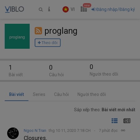
new
VI
Đăng nhập/Đăng ký
proglang
Theo dõi
0
1
0
Người theo dõi
Bài viết
Câu hỏi
Bài viết
Series
Câu hỏi
Người theo dõi
Sắp xếp theo:
Bài viết mới nhất
Ngoc N Tran
thg 10 11, 2020 7:18 CH
7 phút đọc
Closures.