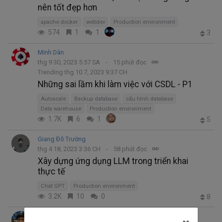
nên tốt đẹp hơn
apache docker
webdev
Production environment
574
1
1
3
Minh Dân
thg 9 30, 2023 5:57 SA
15 phút đọc
Trending thg 10 7, 2023 9:37 CH
Những sai lầm khi làm việc với CSDL - P1
Autoscale
Backup database
cấu hình database
Data warehouse
Production environment
1.7K
6
1
5
Giang Đỗ Trường
thg 4 18, 2023 3:36 CH
58 phút đọc
Xây dựng ứng dụng LLM trong triển khai
thực tế
Chat GPT
Production environment
3.2K
10
0
8
Lim Kimhuor
thg 4 19, 2020 5:13 CH
3 phút đọc