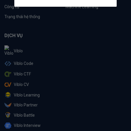
Công cụ
Machine Learning
Trạng thái hệ thống
DỊCH VỤ
Viblo
Viblo Code
Viblo CTF
Viblo CV
Viblo Learning
Viblo Partner
Viblo Battle
Viblo Interview