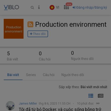
new
VI
Đăng nhập/Đăng ký
Production environment
Theo dõi
0
5
0
Người theo dõi
Bài viết
Câu hỏi
Bài viết
Series
Câu hỏi
Người theo dõi
Sắp xếp theo:
Bài viết mới nhất
James Miller
thg 8 6, 2025 11:55 CH
10 phút đọc
Tôi đã từ bỏ Docker, và cuộc sống bỗng trở