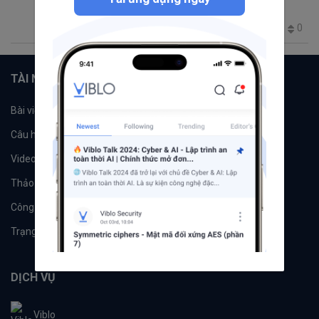
@Circle
@Fiat
0
105
1
0
2
TÀI NGUYÊN
Bài viết
Tổ chức
Câu hỏi
Tags
Videos
Tác giả
Thảo luận
Đề xuất hệ thống
Công cụ
Machine Learning
Trạng thái hệ thống
DỊCH VỤ
Viblo