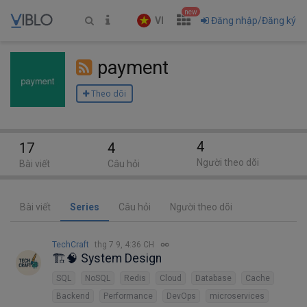
new
VI
Đăng nhập/Đăng ký
payment
Theo dõi
4
17
4
Người theo dõi
Bài viết
Câu hỏi
Bài viết
Series
Câu hỏi
Người theo dõi
TechCraft
thg 7 9, 4:36 CH
🏗️🧠 System Design
SQL
NoSQL
Redis
Cloud
Database
Cache
Backend
Performance
DevOps
microservices