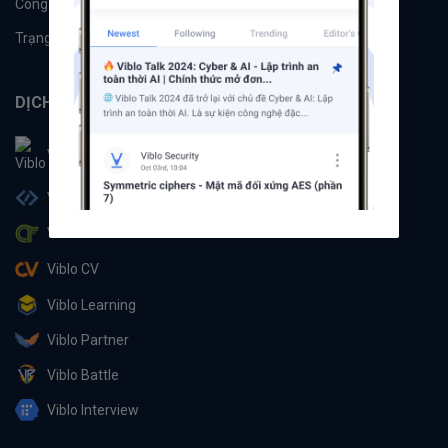
Công cụ
Machine Learning
Trạng thái hệ thống
DỊCH VỤ
Viblo
Viblo Code
Viblo CTF
Viblo CV
Viblo Learning
Viblo Partner
Viblo Battle
Viblo Interview