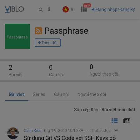
new
VI
Đăng nhập/Đăng ký
Passphrase
Theo dõi
0
2
0
Người theo dõi
Bài viết
Câu hỏi
Bài viết
Series
Câu hỏi
Người theo dõi
Sắp xếp theo:
Bài viết mới nhất
Cảnh Kiều
thg 1 9, 2019 10:19 SA
2 phút đọc
Sử dụng Git VS Code với SSH Keys có