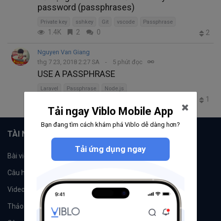
password (passphrases)
Private key
sshkey
Git
vscode
Passphrase
1.4K
2
0
2
Nguyen Van Giang
thg 7 23, 2018 2:27 SA
5 phút đọc
USE A PASSPHRASE
Laravel
Passphrase
Node.js
531
0
0
1
Tải ngay Viblo Mobile App
Bạn đang tìm cách khám phá Viblo dễ dàng hơn?
TÀI NGUYÊN
Tải ứng dụng ngay
Bài viết
Tổ chức
Câu hỏi
Tags
Videos
Tác giả
Thảo luận
Đề xuất hệ thống