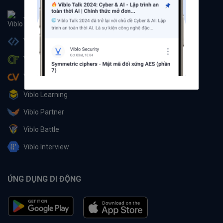
Viblo
Viblo Code
Viblo CTF
Viblo CV
Viblo Learning
Viblo Partner
Viblo Battle
Viblo Interview
ỨNG DỤNG DI ĐỘNG