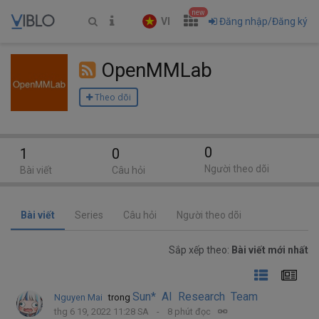
new
VI
Đăng nhập/Đăng ký
OpenMMLab
Theo dõi
0
1
0
Người theo dõi
Bài viết
Câu hỏi
Bài viết
Series
Câu hỏi
Người theo dõi
Sắp xếp theo:
Bài viết mới nhất
Sun* AI Research Team
Nguyen Mai
trong
thg 6 19, 2022 11:28 SA
8 phút đọc