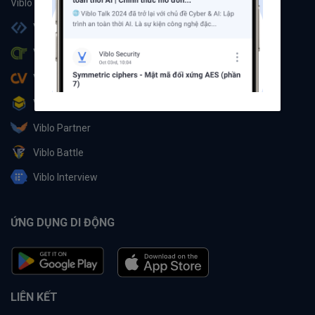
Viblo Code
Viblo CTF
Viblo CV
Viblo Learning
Viblo Partner
Viblo Battle
Viblo Interview
ỨNG DỤNG DI ĐỘNG
LIÊN KẾT