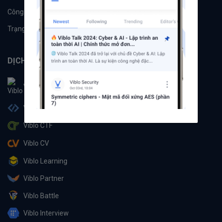
Công cụ
Machine Learning
Trạng thái hệ thống
DỊCH VỤ
Viblo
Viblo Code
Viblo CTF
Viblo CV
Viblo Learning
Viblo Partner
Viblo Battle
Viblo Interview