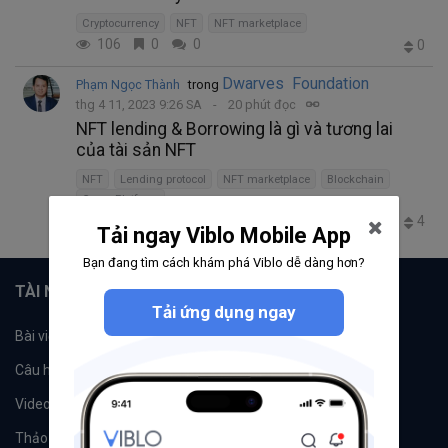
Cryptocurrency
NFT
NFT marketplace
106
0
0
0
Dwarves Foundation
Phạm Ngọc Thành
trong
thg 4 11, 2023 9:26 SA
20 phút đọc
NFT lending & Borrowing là gì và tương lai
của tài sản NFT
NFT
Lending protocol
NFT marketplace
Blockchain
Cross Platform
370
4
1
4
Tải ngay Viblo Mobile App
Bạn đang tìm cách khám phá Viblo dễ dàng hơn?
TÀI NGUYÊN
Tải ứng dụng ngay
Bài viết
Tổ chức
Câu hỏi
Tags
Videos
Tác giả
Thảo luận
Đề xuất hệ thống