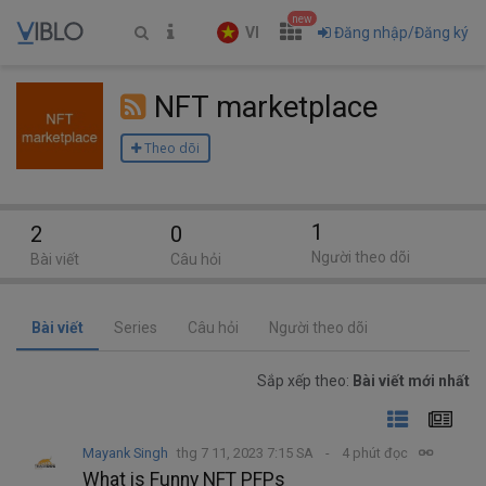
new
VI
Đăng nhập/Đăng ký
NFT marketplace
Theo dõi
1
2
0
Người theo dõi
Bài viết
Câu hỏi
Bài viết
Series
Câu hỏi
Người theo dõi
Sắp xếp theo:
Bài viết mới nhất
Mayank Singh
thg 7 11, 2023 7:15 SA
4 phút đọc
What is Funny NFT PFPs