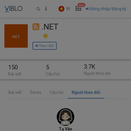
new
VI
Đăng nhập/Đăng ký
.NET
Theo dõi
3.7K
150
5
Người theo dõi
Bài viết
Câu hỏi
Bài viết
Series
Câu hỏi
Người theo dõi
Tạ Vân