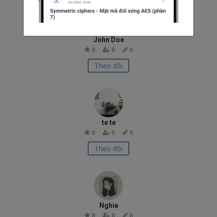
John Doe
0
0
0
Theo dõi
te te
0
0
0
Theo dõi
Nghia
0
0
0