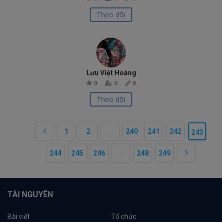
Theo dõi
Lưu Việt Hoàng
0
0
0
Theo dõi
1
2
...
240
241
242
243
244
245
246
...
248
249
TÀI NGUYÊN
Bài viết
Tổ chức