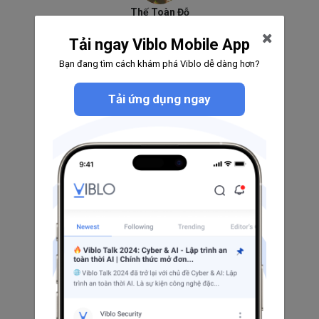
Thế Toàn Đỗ
0
0
0
Tải ngay Viblo Mobile App
Theo dõi
Bạn đang tìm cách khám phá Viblo dễ dàng hơn?
Tải ứng dụng ngay
Eko Hidayat
0
0
0
Theo dõi
Skural
0
0
0
Theo dõi