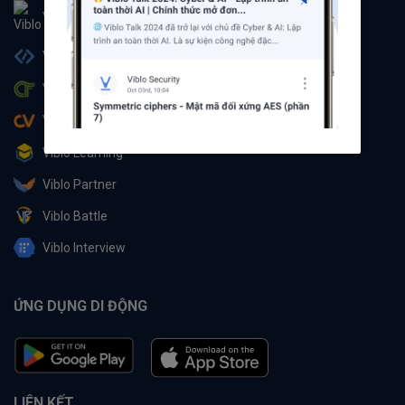
Viblo
Viblo Code
Viblo CTF
Viblo CV
Viblo Learning
Viblo Partner
Viblo Battle
Viblo Interview
ỨNG DỤNG DI ĐỘNG
LIÊN KẾT