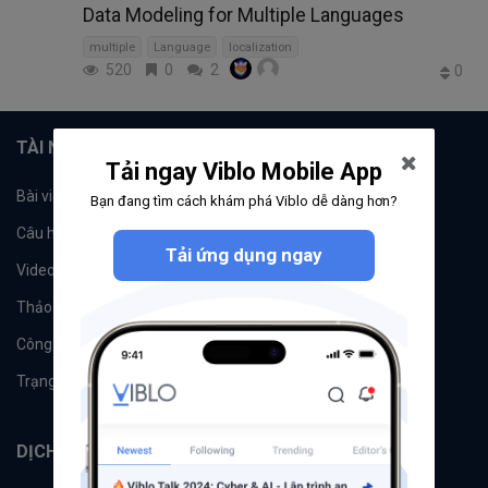
Data Modeling for Multiple Languages
multiple
Language
localization
520
0
2
0
TÀI NGUYÊN
Tải ngay Viblo Mobile App
Bài viết
Tổ chức
Bạn đang tìm cách khám phá Viblo dễ dàng hơn?
Câu hỏi
Tags
Tải ứng dụng ngay
Videos
Tác giả
Thảo luận
Đề xuất hệ thống
Công cụ
Machine Learning
Trạng thái hệ thống
DỊCH VỤ