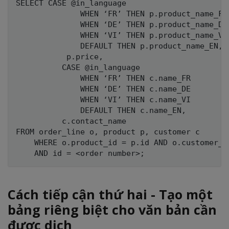
SELECT CASE @in_language 

              WHEN ‘FR’ THEN p.product_name_FR

              WHEN ‘DE’ THEN p.product_name_DE

              WHEN ‘VI’ THEN p.product_name_VI

              DEFAULT THEN p.product_name_EN,

           p.price,

          CASE @in_language 

              WHEN ‘FR’ THEN c.name_FR

              WHEN ‘DE’ THEN c.name_DE

              WHEN ‘VI’ THEN c.name_VI

              DEFAULT THEN c.name_EN,

          c.contact_name

FROM order_line o, product p, customer c

    WHERE o.product_id = p.id AND o.customer_id
Cách tiếp cận thứ hai - Tạo một
bảng riêng biệt cho văn bản cần
được dịch