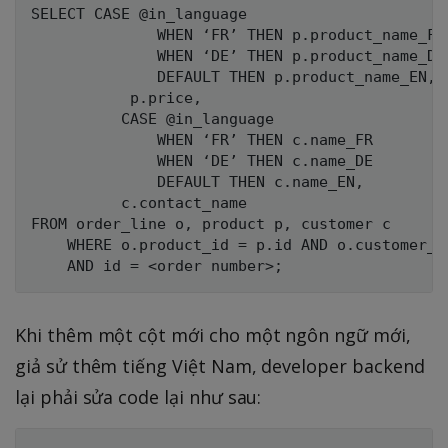
SELECT CASE @in_language 

              WHEN ‘FR’ THEN p.product_name_FR

              WHEN ‘DE’ THEN p.product_name_DE

              DEFAULT THEN p.product_name_EN,

           p.price,

          CASE @in_language 

              WHEN ‘FR’ THEN c.name_FR

              WHEN ‘DE’ THEN c.name_DE

              DEFAULT THEN c.name_EN,

          c.contact_name

FROM order_line o, product p, customer c

    WHERE o.product_id = p.id AND o.customer_id
Khi thêm một cột mới cho một ngôn ngữ mới,
giả sử thêm tiếng Việt Nam, developer backend
lại phải sửa code lại như sau: