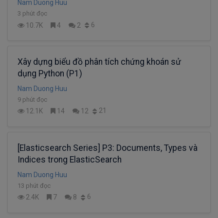
Nam Duong Huu
3 phút đọc
6
10.7K
4
2
Xây dựng biểu đồ phân tích chứng khoán sử
dụng Python (P1)
Nam Duong Huu
9 phút đọc
21
12.1K
14
12
[Elasticsearch Series] P3: Documents, Types và
Indices trong ElasticSearch
Nam Duong Huu
13 phút đọc
6
2.4K
7
8