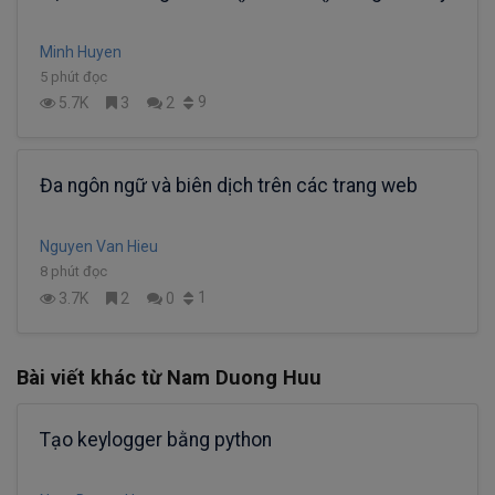
Minh Huyen
5 phút đọc
9
5.7K
3
2
Đa ngôn ngữ và biên dịch trên các trang web
Nguyen Van Hieu
8 phút đọc
1
3.7K
2
0
Bài viết khác từ Nam Duong Huu
Tạo keylogger bằng python