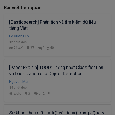
Bài viết liên quan
[Elasticsearch] Phân tích và tìm kiếm dữ liệu
tiếng Việt
Le Xuan Duy
12 phút đọc
45
21.4K
37
3
[Paper Explain] TOOD: Thống nhất Classification
và Localization cho Object Detection
Nguyen Mai
15 phút đọc
18
2.0K
3
0
Sự khác nhau giữa .attr() và .data() trong JQuery