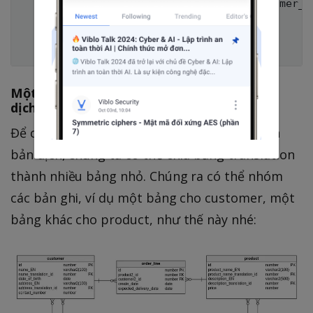
    WHERE o.product_id = p.id AND o.customer_id
    AND p.name_translation_id = tp.id

    AND c.name_translation_id = tc.id

Một biến thể của cách tiếp cận theo bảng
dịch:
Để có hiệu suất tốt hơn khi truy xuất vào văn
bản dịch, chúng ta có thể chia bảng translation
thành nhiều bảng nhỏ. Chúng ra có thể nhóm
các bản ghi, ví dụ một bảng cho customer, một
bảng khác cho product, như thế này nhé: