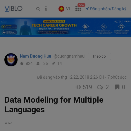
new
VI
Đăng nhập/Đăng ký
Nam Duong Huu
@duongnamhaui
Theo dõi
824
36
14
Đã đăng vào thg 12 22, 2018 2:26 CH
7 phút đọc
519
2
0
Data Modeling for Multiple
Languages