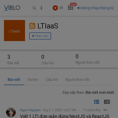
new
VI
Đăng nhập/Đăng ký
LTIaaS
Theo dõi
0
3
0
Người theo dõi
Bài viết
Câu hỏi
Bài viết
Series
Câu hỏi
Người theo dõi
Sắp xếp theo:
Bài viết mới nhất
Ngoc Nguyen
thg 2 1, 2023 10:27 SA
11 phút đọc
Viết 1 LTI đơn giản dùng NestJS và ReactJS