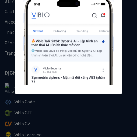
Bài viết
Tổ chức
Câu hỏi
Tags
Videos
Tác giả
Thảo luận
Đề xuất hệ thống
Công cụ
Machine Learning
Trạng thái hệ thống
DỊCH VỤ
Viblo
Viblo Code
Viblo CTF
Viblo CV
Viblo Learning