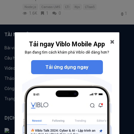
Node.js
Canvas LMS
LTI
ltijs
LTIaaS
1.6K
1
0
1
TÀI NGUYÊN
Tải ngay Viblo Mobile App
Bài viết
Tổ chức
Bạn đang tìm cách khám phá Viblo dễ dàng hơn?
Câu hỏi
Tags
Tải ứng dụng ngay
Videos
Tác giả
Thảo luận
Đề xuất hệ thống
Công cụ
Machine Learning
Trạng thái hệ thống
DỊCH VỤ
Viblo