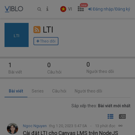
new
VI
Đăng nhập/Đăng ký
LTI
Theo dõi
0
1
0
Người theo dõi
Bài viết
Câu hỏi
Bài viết
Series
Câu hỏi
Người theo dõi
Sắp xếp theo:
Bài viết mới nhất
Ngoc Nguyen
thg 1 20, 2023 5:47 SA
13 phút đọc
Cài đặt LTI cho Canvas LMS trên NodeJS