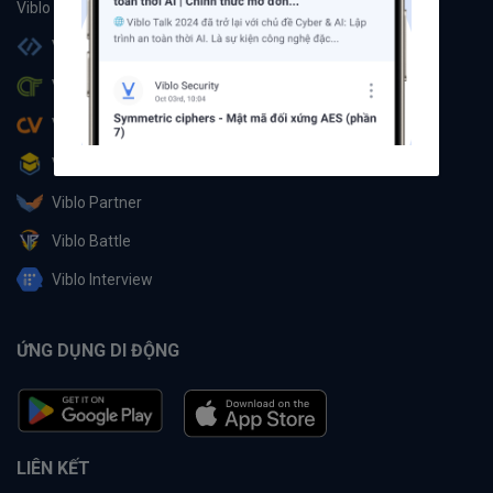
Viblo Code
Viblo CTF
Viblo CV
Viblo Learning
Viblo Partner
Viblo Battle
Viblo Interview
ỨNG DỤNG DI ĐỘNG
LIÊN KẾT