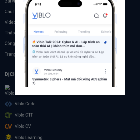
Bài viết
Tổ chức
Câu hỏi
Tags
Videos
Tác giả
Thảo luận
Đề xuất hệ thống
Công cụ
Machine Learning
Trạng thái hệ thống
DỊCH VỤ
Viblo
Viblo Code
Viblo CTF
Viblo CV
Viblo Learning