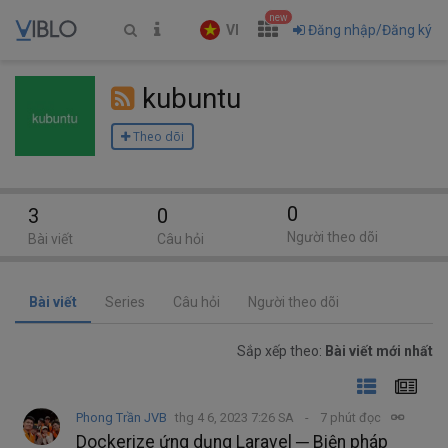
new
VI
Đăng nhập/Đăng ký
kubuntu
Theo dõi
0
3
0
Người theo dõi
Bài viết
Câu hỏi
Bài viết
Series
Câu hỏi
Người theo dõi
Sắp xếp theo:
Bài viết mới nhất
Phong Trần JVB
thg 4 6, 2023 7:26 SA
7 phút đọc
Dockerize ứng dụng Laravel ─ Biện pháp