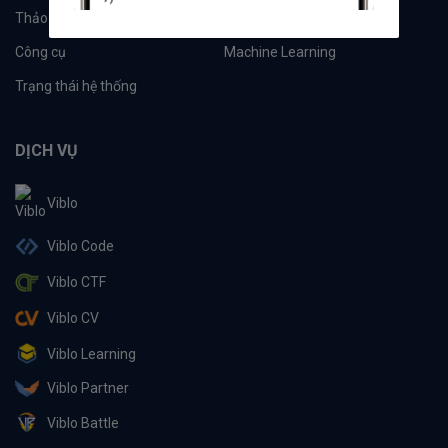
Thảo luận
Đề xuất hệ thống
Công cụ
Machine Learning
Trạng thái hệ thống
DỊCH VỤ
Viblo
Viblo Code
Viblo CTF
Viblo CV
Viblo Learning
Viblo Partner
Viblo Battle