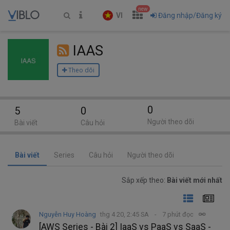
new
VI
Đăng nhập/Đăng ký
IAAS
Theo dõi
0
5
0
Người theo dõi
Bài viết
Câu hỏi
Bài viết
Series
Câu hỏi
Người theo dõi
Sắp xếp theo:
Bài viết mới nhất
Nguyễn Huy Hoàng
thg 4 20, 2:45 SA
7 phút đọc
[AWS Series - Bài 2] IaaS vs PaaS vs SaaS -