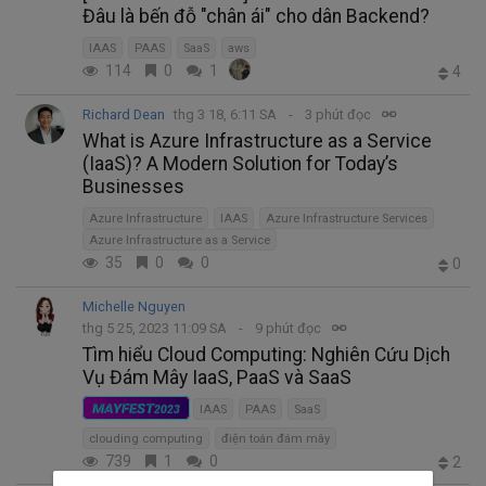
Đâu là bến đỗ "chân ái" cho dân Backend?
IAAS
PAAS
SaaS
aws
114
0
1
4
Richard Dean
thg 3 18, 6:11 SA
3 phút đọc
What is Azure Infrastructure as a Service
(IaaS)? A Modern Solution for Today’s
Businesses
Azure Infrastructure
IAAS
Azure Infrastructure Services
Azure Infrastructure as a Service
35
0
0
0
Michelle Nguyen
thg 5 25, 2023 11:09 SA
9 phút đọc
Tìm hiểu Cloud Computing: Nghiên Cứu Dịch
Vụ Đám Mây IaaS, PaaS và SaaS
MAYFEST
2023
IAAS
PAAS
SaaS
clouding computing
điện toán đám mây
739
1
0
2