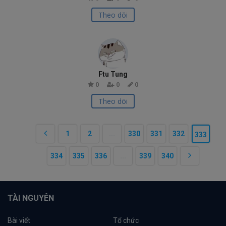
Theo dõi
Ftu Tung
0
0
0
Theo dõi
1
2
...
330
331
332
333
334
335
336
...
339
340
TÀI NGUYÊN
Bài viết
Tổ chức