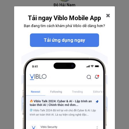
Đỗ Hải Nam
0
0
0
Tải ngay Viblo Mobile App
Theo dõi
Bạn đang tìm cách khám phá Viblo dễ dàng hơn?
Tải ứng dụng ngay
Tôi Là Quân
0
0
0
Theo dõi
Hồng Văn Chướng
0
0
0
Theo dõi