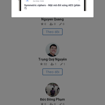
Nguyen Quang
0
0
0
Theo dõi
Trọng Quý Nguyễn
32
1
1
Theo dõi
Đức Đông Phạm
0
0
0