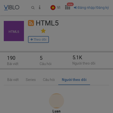
new
VI
Đăng nhập/Đăng ký
HTML5
Theo dõi
5.1K
190
5
Người theo dõi
Bài viết
Câu hỏi
Bài viết
Series
Câu hỏi
Người theo dõi
Luan