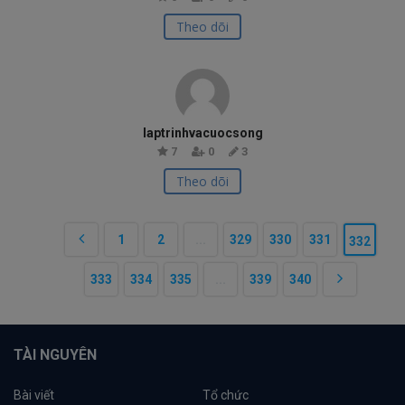
Theo dõi
laptrinhvacuocsong
7
0
3
Theo dõi
1
2
...
329
330
331
332
333
334
335
...
339
340
TÀI NGUYÊN
Bài viết
Tổ chức