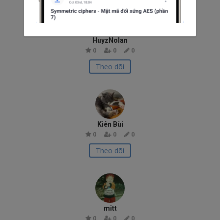
HuyzNolan
0
0
0
Theo dõi
Kiên Bùi
0
0
0
Theo dõi
mitt
0
0
0