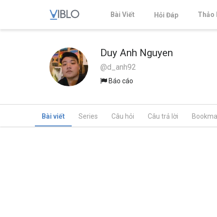
Bài Viết
Thảo 
Hỏi Đáp
Duy Anh Nguyen
@d_anh92
Báo cáo
Bài viết
Series
Câu hỏi
Câu trả lời
Bookma