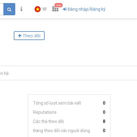
new
VI
Đăng nhập/Đăng ký
Theo dõi
ên hệ
Tổng số lượt xem bài viết
0
Reputations
0
Các thẻ theo dõi
8
Đang theo dõi các người dùng
0