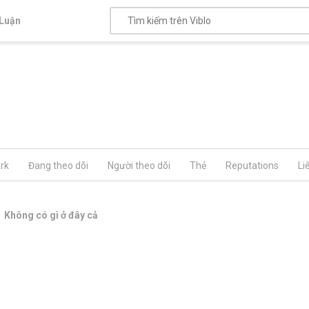
Luận
rk
Đang theo dõi
Người theo dõi
Thẻ
Reputations
Li
Không có gì ở đây cả