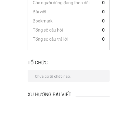
Các người dùng đang theo dõi
0
Bài viết
0
Bookmark
0
Tổng số câu hỏi
0
Tổng số câu trả lời
0
TỔ CHỨC
Chưa có tổ chức nào.
XU HƯỚNG BÀI VIẾT