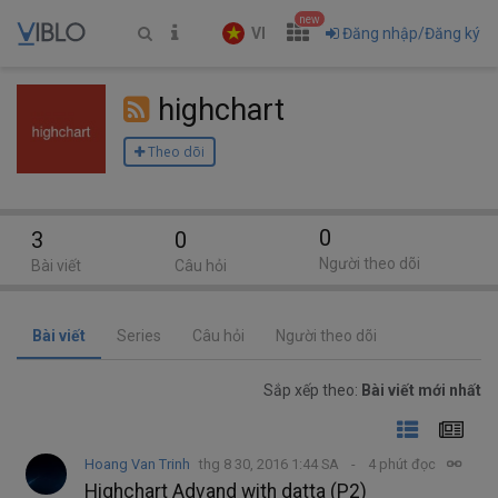
new
VI
Đăng nhập/Đăng ký
highchart
Theo dõi
0
3
0
Người theo dõi
Bài viết
Câu hỏi
Bài viết
Series
Câu hỏi
Người theo dõi
Sắp xếp theo:
Bài viết mới nhất
Hoang Van Trinh
thg 8 30, 2016 1:44 SA
4 phút đọc
Highchart Advand with datta (P2)