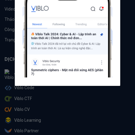
Videos
Tác giả
Thảo luận
Đề xuất hệ thống
Công cụ
Machine Learning
Trạng thái hệ thống
DỊCH VỤ
Viblo
Viblo Code
Viblo CTF
Viblo CV
Viblo Learning
Viblo Partner