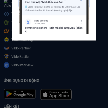
Viblo
Viblo Code
Viblo CTF
Viblo CV
Viblo Learning
Viblo Partner
Viblo Battle
Viblo Interview
ỨNG DỤNG DI ĐỘNG
LIÊN KẾT