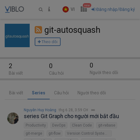
new
VI
Đăng nhập/Đăng ký
git-autosquash
Theo dõi
0
2
0
Người theo dõi
Bài viết
Câu hỏi
Bài viết
Series
Câu hỏi
Người theo dõi
Nguyễn Huy Hoàng
thg 6 28, 3:59 CH
series Git Graph cho người mới bắt đầu
Productivity
DevOps
Clean Code
git-rebase
git-merge
git-flow
Version Control System (VCS)