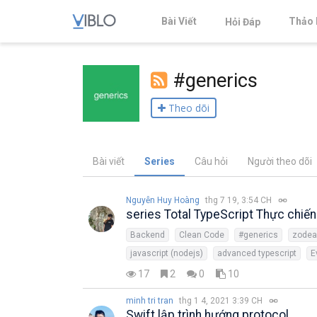
Bài Viết
Thảo 
Hỏi Đáp
#generics
Theo dõi
Bài viết
Series
Câu hỏi
Người theo dõi
Nguyễn Huy Hoàng
thg 7 19, 3:54 CH
series Total TypeScript Thực chiến
Backend
Clean Code
#generics
zodea
javascript (nodejs)
advanced typescript
E
17
2
0
10
minh tri tran
thg 1 4, 2021 3:39 CH
Swift lập trình hướng protocol