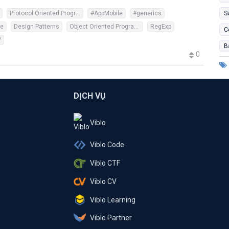
Protocol Oriented Programming
#AppMobile
#generics
S
pe
Design Patterns
Object Oriented Programming
RegExp
C
W
B
0
DỊCH VỤ
Viblo
Viblo Code
Viblo CTF
Viblo CV
Viblo Learning
Viblo Partner