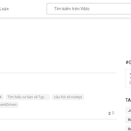
Luận
#G
k
Tìm hiểu cơ bản về TypeScript
câu hỏi về nodejs
TA
ventDriven
J
0
R
R