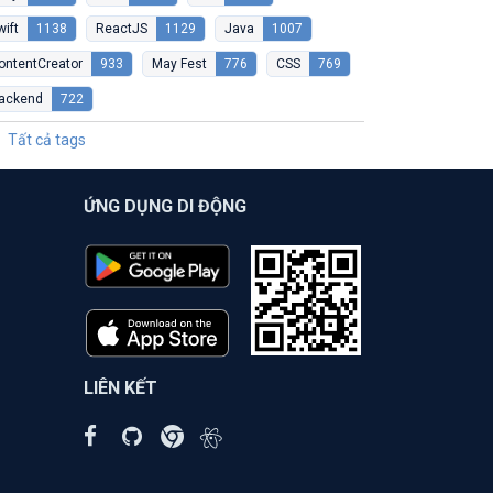
wift
1138
ReactJS
1129
Java
1007
ontentCreator
933
May Fest
776
CSS
769
ackend
722
Tất cả tags
ỨNG DỤNG DI ĐỘNG
LIÊN KẾT