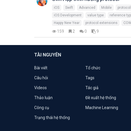
iOS
Swift
Advanced
Mobile
protocol
iOS Development
value type
reference ty
Happy New Year
protocol extensions
CO
159
2
0
9
TÀI NGUYÊN
Bài viết
Tổ chức
Câu hỏi
Tags
Videos
Tác giả
Thảo luận
Đề xuất hệ thống
Công cụ
Machine Learning
Trạng thái hệ thống