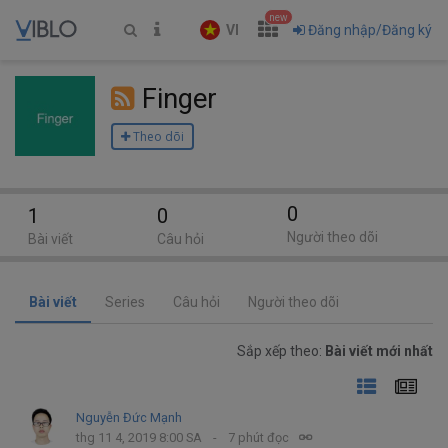
new
VI
Đăng nhập/Đăng ký
Finger
Theo dõi
0
1
0
Người theo dõi
Bài viết
Câu hỏi
Bài viết
Series
Câu hỏi
Người theo dõi
Sắp xếp theo:
Bài viết mới nhất
Nguyễn Đức Mạnh
thg 11 4, 2019 8:00 SA
7 phút đọc