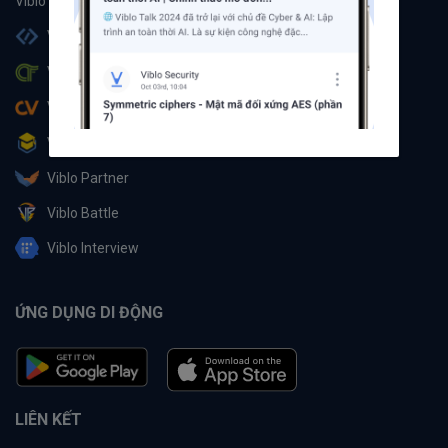
Viblo Code
Viblo CTF
Viblo CV
Viblo Learning
Viblo Partner
Viblo Battle
Viblo Interview
ỨNG DỤNG DI ĐỘNG
LIÊN KẾT