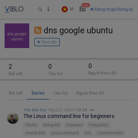
new
VI
Đăng nhập/Đăng ký
dns google ubuntu
Theo dõi
0
2
0
Người theo dõi
Bài viết
Câu hỏi
Bài viết
Series
Câu hỏi
Người theo dõi
Trần Đức Duy
thg 2 27, 2023 7:08 SA
The Linux command line for beginners
Ubuntu
MongoDB
Database
PostgreSQL
extend disk
Linux command
lvm
ContentCreator