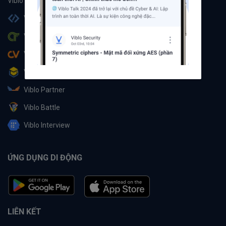
Viblo Code
Viblo CTF
Viblo CV
Viblo Learning
Viblo Partner
Viblo Battle
Viblo Interview
ỨNG DỤNG DI ĐỘNG
LIÊN KẾT