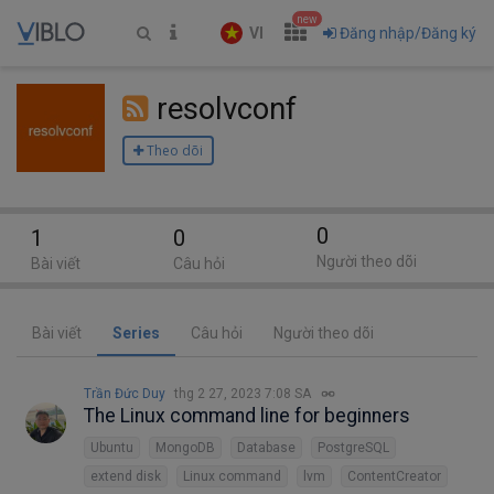
new
VI
Đăng nhập/Đăng ký
resolvconf
Theo dõi
0
1
0
Người theo dõi
Bài viết
Câu hỏi
Bài viết
Series
Câu hỏi
Người theo dõi
Trần Đức Duy
thg 2 27, 2023 7:08 SA
The Linux command line for beginners
Ubuntu
MongoDB
Database
PostgreSQL
extend disk
Linux command
lvm
ContentCreator