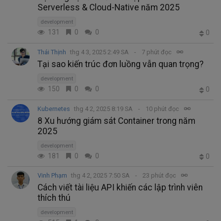
Serverless & Cloud-Native năm 2025
development
131
0
0
0
Thái Thịnh
thg 4 3, 2025 2:49 SA
7 phút đọc
Tại sao kiến trúc đơn luồng vẫn quan trọng?
development
150
0
0
0
Kubernetes
thg 4 2, 2025 8:19 SA
10 phút đọc
8 Xu hướng giám sát Container trong năm
2025
development
181
0
0
0
Vinh Phạm
thg 4 2, 2025 7:50 SA
23 phút đọc
Cách viết tài liệu API khiến các lập trình viên
thích thú
development