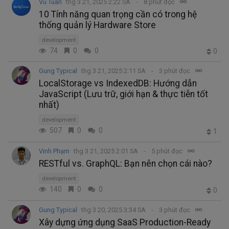
Vũ Tuấn
thg 3 21, 2025 2:22 SA
8 phút đọc
10 Tính năng quan trọng cần có trong hệ
thống quản lý Hardware Store
development
74
0
0
0
Gung Typical
thg 3 21, 2025 2:11 SA
3 phút đọc
LocalStorage vs IndexedDB: Hướng dẫn
JavaScript (Lưu trữ, giới hạn & thực tiễn tốt
nhất)
development
507
0
0
1
Vinh Phạm
thg 3 21, 2025 2:01 SA
5 phút đọc
RESTful vs. GraphQL: Bạn nên chọn cái nào?
development
140
0
0
0
Gung Typical
thg 3 20, 2025 3:34 SA
3 phút đọc
Xây dựng ứng dụng SaaS Production-Ready