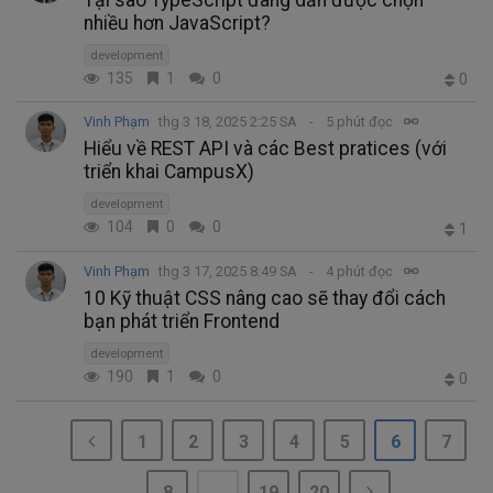
nhiều hơn JavaScript?
development
135
1
0
0
Vinh Phạm
thg 3 18, 2025 2:25 SA
5 phút đọc
Hiểu về REST API và các Best pratices (với
triển khai CampusX)
development
104
0
0
1
Vinh Phạm
thg 3 17, 2025 8:49 SA
4 phút đọc
10 Kỹ thuật CSS nâng cao sẽ thay đổi cách
bạn phát triển Frontend
development
190
1
0
0
1
2
3
4
5
6
7
8
...
19
20