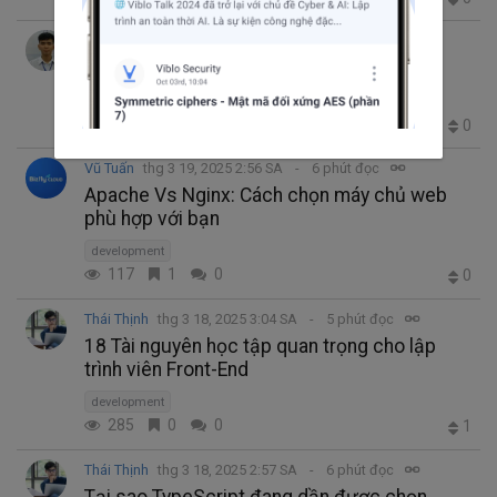
Vinh Phạm
thg 3 19, 2025 3:30 SA
6 phút đọc
Python vs Rust: Ngôn ngữ nào tốt hơn?
development
249
0
0
0
Vũ Tuấn
thg 3 19, 2025 2:56 SA
6 phút đọc
Apache Vs Nginx: Cách chọn máy chủ web
phù hợp với bạn
development
117
1
0
0
Thái Thịnh
thg 3 18, 2025 3:04 SA
5 phút đọc
18 Tài nguyên học tập quan trọng cho lập
trình viên Front-End
development
285
0
0
1
Thái Thịnh
thg 3 18, 2025 2:57 SA
6 phút đọc
Tại sao TypeScript đang dần được chọn