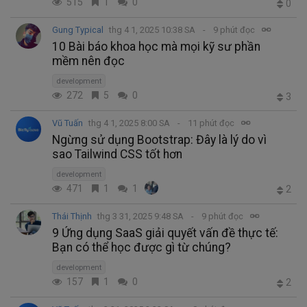
515
1
0
0
Gung Typical
thg 4 1, 2025 10:38 SA
9 phút đọc
10 Bài báo khoa học mà mọi kỹ sư phần
mềm nên đọc
development
272
5
0
3
Vũ Tuấn
thg 4 1, 2025 8:00 SA
11 phút đọc
Ngừng sử dụng Bootstrap: Đây là lý do vì
sao Tailwind CSS tốt hơn
development
471
1
1
2
Thái Thịnh
thg 3 31, 2025 9:48 SA
9 phút đọc
9 Ứng dụng SaaS giải quyết vấn đề thực tế:
Bạn có thể học được gì từ chúng?
development
157
1
0
2