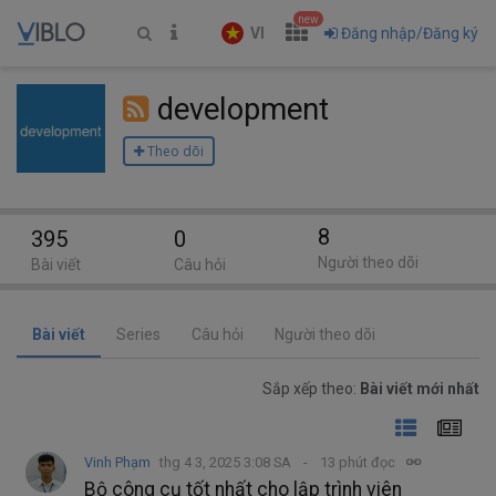
new
VI
Đăng nhập/Đăng ký
development
Theo dõi
8
395
0
Người theo dõi
Bài viết
Câu hỏi
Bài viết
Series
Câu hỏi
Người theo dõi
Sắp xếp theo:
Bài viết mới nhất
Vinh Phạm
thg 4 3, 2025 3:08 SA
13 phút đọc
Bộ công cụ tốt nhất cho lập trình viên