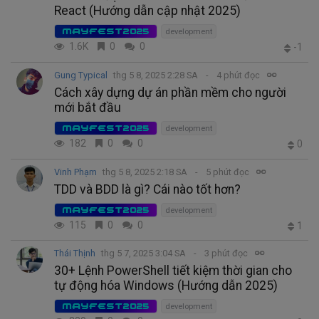
React (Hướng dẫn cập nhật 2025)
MAYFEST2025
development
1.6K
0
0
-1
Gung Typical
thg 5 8, 2025 2:28 SA
4 phút đọc
Cách xây dựng dự án phần mềm cho người
mới bắt đầu
MAYFEST2025
development
182
0
0
0
Vinh Phạm
thg 5 8, 2025 2:18 SA
5 phút đọc
TDD và BDD là gì? Cái nào tốt hơn?
MAYFEST2025
development
115
0
0
1
Thái Thịnh
thg 5 7, 2025 3:04 SA
3 phút đọc
30+ Lệnh PowerShell tiết kiệm thời gian cho
tự động hóa Windows (Hướng dẫn 2025)
MAYFEST2025
development