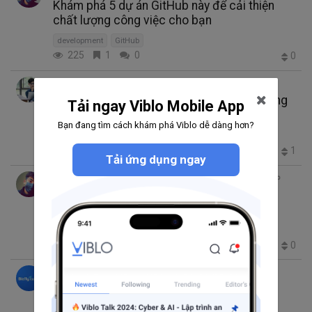
Khám phá 5 dự án GitHub này để cải thiện
chất lượng công việc cho bạn
development
GitHub
225
1
0
0
Thái Thịnh
thg 4 28, 2025 7:24 SA
6 phút đọc
WebRTC cho Giao tiếp Peer-to-Peer: Hướng
Tải ngay Viblo Mobile App
dẫn toàn diện
Bạn đang tìm cách khám phá Viblo dễ dàng hơn?
development
212
1
0
1
Tải ứng dụng ngay
Gung Typical
thg 4 28, 2025 4:50 SA
12 phút đọc
Tăng cường tích hợp AI với MCP và Azure
API Management
development
212
0
0
0
Vũ Tuấn
thg 4 26, 2025 2:41 SA
1 phút đọc
Cách tạo Web Apps trong Rust thuần túy
development