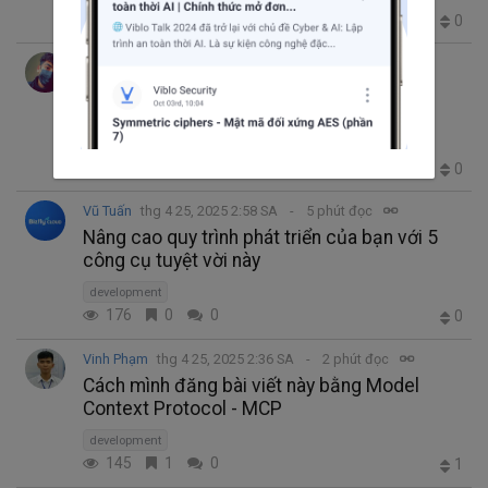
83
0
0
0
Gung Typical
thg 4 26, 2025 2:23 SA
8 phút đọc
Làm chủ xác thực trong ứng dụng MERN
Stack với JWT
development
132
0
0
0
Vũ Tuấn
thg 4 25, 2025 2:58 SA
5 phút đọc
Nâng cao quy trình phát triển của bạn với 5
công cụ tuyệt vời này
development
176
0
0
0
Vinh Phạm
thg 4 25, 2025 2:36 SA
2 phút đọc
Cách mình đăng bài viết này bằng Model
Context Protocol - MCP
development
145
1
0
1