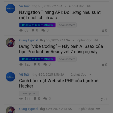
Vũ Tuấn
thg 5 5, 2025 7:27 SA
6 phút đọc
Navigation Timing API: Đo lường hiệu suất
một cách chính xác
MAYFEST2025
development
68
0
0
0
Gung Typical
thg 5 5, 2025 7:11 SA
7 phút đọc
Dừng “Vibe Coding” – Hãy biến AI SaaS của
bạn Production-Ready với 7 công cụ này
MAYFEST2025
development
120
0
0
0
Vũ Tuấn
thg 4 29, 2025 3:56 SA
2 phút đọc
Cách bảo mật Website PHP của bạn khỏi
Hacker
development
155
0
0
-1
Gung Typical
thg 4 29, 2025 2:13 SA
8 phút đọc