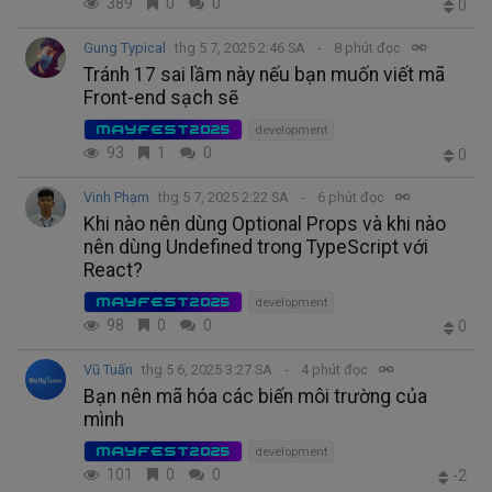
389
0
0
0
Gung Typical
thg 5 7, 2025 2:46 SA
8 phút đọc
Tránh 17 sai lầm này nếu bạn muốn viết mã
Front-end sạch sẽ
MAYFEST2025
development
93
1
0
0
Vinh Phạm
thg 5 7, 2025 2:22 SA
6 phút đọc
Khi nào nên dùng Optional Props và khi nào
nên dùng Undefined trong TypeScript với
React?
MAYFEST2025
development
98
0
0
0
Vũ Tuấn
thg 5 6, 2025 3:27 SA
4 phút đọc
Bạn nên mã hóa các biến môi trường của
mình
MAYFEST2025
development
101
0
0
-2