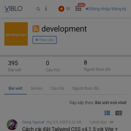
new
VI
Đăng nhập/Đăng ký
development
Theo dõi
8
395
0
Người theo dõi
Bài viết
Câu hỏi
Bài viết
Series
Câu hỏi
Người theo dõi
Sắp xếp theo:
Bài viết mới nhất
Gung Typical
thg 5 9, 2025 2:22 SA
1 phút đọc
Cách cài đặt Tailwind CSS v4.1.5 với Vite +