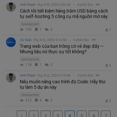
Vinh Phạm
thg 4 23, 2025 3:06 SA
6 phút đọc
Cách tôi tiết kiệm hàng trăm USD bằng cách
tự self-hosting 5 công cụ mã nguồn mở này
development
190
1
0
1
Vũ Tuấn
thg 4 22, 2025 4:14 SA
6 phút đọc
Trang web của bạn trông có vẻ đẹp đấy —
Nhưng liệu nó thực sự tốt không?
development
118
1
0
0
Vinh Phạm
thg 4 22, 2025 3:15 SA
5 phút đọc
Nếu muốn nâng cao trình độ Code: Hãy thử
tự làm 5 dự án này
development
315
4
0
3
1
2
3
4
5
6
7