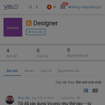
new
VI
Đăng nhập/Đăng ký
Designer
Theo dõi
0
4
0
Người theo dõi
Bài viết
Câu hỏi
Bài viết
Series
Câu hỏi
Người theo dõi
Sắp xếp theo:
Bài viết mới nhất
Phúc đây
thg 3 23, 3:18 CH
2 phút đọc
Tôi đã xây dựng Viconic như thế nào — từ