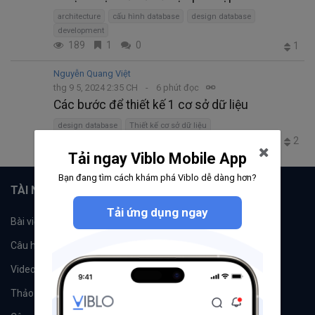
architecture
cấu hình database
design database
development
189
1
0
1
Nguyễn Quang Việt
thg 9 5, 2024 2:35 CH
6 phút đọc
Các bước để thiết kế 1 cơ sở dữ liệu
design database
Thiết kế cơ sở dữ liệu
355
0
0
2
Tải ngay Viblo Mobile App
Bạn đang tìm cách khám phá Viblo dễ dàng hơn?
TÀI NGUYÊN
Tải ứng dụng ngay
Bài viết
Tổ chức
Câu hỏi
Tags
Videos
Tác giả
Thảo luận
Đề xuất hệ thống