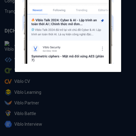
Công cụ
Machine Learning
Trạng thái hệ thống
DỊCH VỤ
Viblo
Viblo Code
Viblo CTF
Viblo CV
Viblo Learning
Viblo Partner
Viblo Battle
Viblo Interview