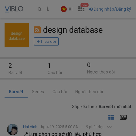
new
VI
Đăng nhập/Đăng ký
design database
Theo dõi
0
2
1
Người theo dõi
Bài viết
Câu hỏi
Bài viết
Series
Câu hỏi
Người theo dõi
Sắp xếp theo:
Bài viết mới nhất
Hải Vinh
thg 4 19, 2025 5:00 SA
9 phút đọc
📍Lựa chọn cơ sở dữ liệu phù hợp