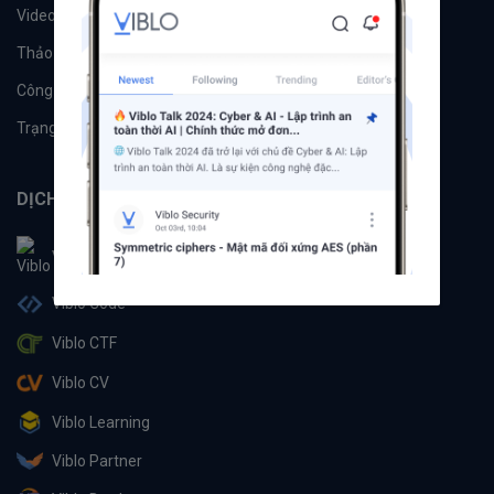
Videos
Tác giả
Thảo luận
Đề xuất hệ thống
Công cụ
Machine Learning
Trạng thái hệ thống
DỊCH VỤ
Viblo
Viblo Code
Viblo CTF
Viblo CV
Viblo Learning
Viblo Partner