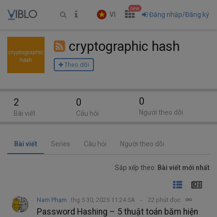
new
VI
Đăng nhập/Đăng ký
cryptographic hash
Theo dõi
0
2
0
Người theo dõi
Bài viết
Câu hỏi
Bài viết
Series
Câu hỏi
Người theo dõi
Sắp xếp theo:
Bài viết mới nhất
Nam Phạm
thg 5 30, 2025 11:24 SA
22 phút đọc
Password Hashing – 5 thuật toán băm hiện