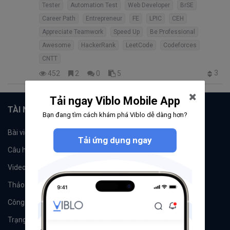
Tester
Automation Test
Web Developer
BrSE
Career Path
Entrepreneur
FE
LPIC
CEH
Appreciate Teamwork
Speed Up
Be Professional
Awesome
HackerRank
LeetCode
Codeforces
CNTT
3
452
2
0
5
Tải ngay Viblo Mobile App
TÀI NGUYÊN
Bạn đang tìm cách khám phá Viblo dễ dàng hơn?
Bài viết
Tổ chức
Tải ứng dụng ngay
Câu hỏi
Tags
Videos
Tác giả
Thảo luận
Đề xuất hệ thống
Công cụ
Machine Learning
Trạng thái hệ thống