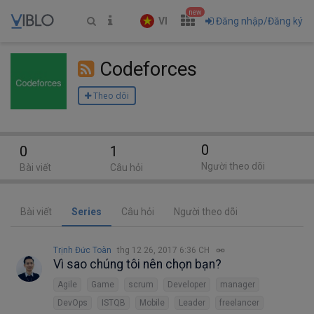
new
VI
Đăng nhập/Đăng ký
Codeforces
Theo dõi
0
0
1
Người theo dõi
Bài viết
Câu hỏi
Bài viết
Series
Câu hỏi
Người theo dõi
Trịnh Đức Toàn
thg 12 26, 2017 6:36 CH
Vì sao chúng tôi nên chọn bạn?
Agile
Game
scrum
Developer
manager
DevOps
ISTQB
Mobile
Leader
freelancer