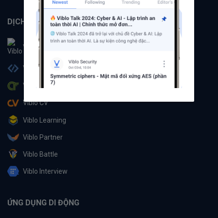
DỊCH VỤ
Viblo
Viblo Code
Viblo CTF
Viblo CV
Viblo Learning
Viblo Partner
Viblo Battle
Viblo Interview
ỨNG DỤNG DI ĐỘNG